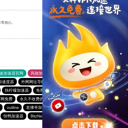
支持
[0]
反对
[0]
非常担心。
支持
[0]
反对
[0]
途加速器官网
风驰加速器
旋风加速器
加速度器
外网网址导航
软件中心
雷霆加速
狂飙加速器
快柠檬加速器
免费vqn加速
极光加速器
猎豹加速器下载
官网免费
永久不收费的vp加速器2023
黑洞vp永久加速器
outline
老佛爷加速器
优途加速器
快鸭加速器
BitzNet官网
outline
quickq
outline