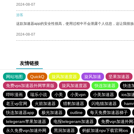
2024-08-07
游客
这款加速器app的安全性很高，使用过程中不会泄露个人信息，这让我很
2024-08-07
友情链接
网站地图
QuickQ
旋风加速度器
旋风加速
坚果加速器
免费vps加速器外网苹果版
旋风加速度器
快连加速器
快连
哔咔漫画
瑞乐小说
小美
小美vpn
小美加速器
ios加
老王vp官网
火箭加速器
猎豹加速器
闪电猫加速器
ham
快连加速器app
极光加速器
outline
每天免费加速器梯子
telegeram苹果加速器
电报telegeram加速器
免费vqn加速外
永久免费vqn加速外网
黑洞加速器
蚂蚁加速npv下载官网ios