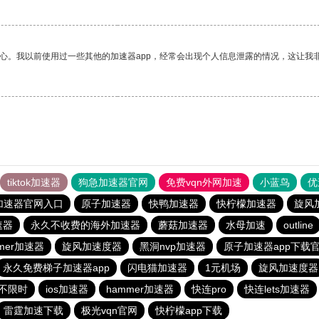
放心。我以前使用过一些其他的加速器app，经常会出现个人信息泄露的情况，这让我
tiktok加速器
狗急加速器官网
免费vqn外网加速
小蓝鸟
优
加速器官网入口
原子加速器
快鸭加速器
快柠檬加速器
旋风
速器
永久不收费的海外加速器
蘑菇加速器
水母加速
outline
mer加速器
旋风加速度器
黑洞nvp加速器
原子加速器app下载
永久免费梯子加速器app
闪电猫加速器
1元机场
旋风加速度器
网不限时
ios加速器
hammer加速器
快连pro
快连lets加速器
雷霆加速下载
极光vqn官网
快柠檬app下载