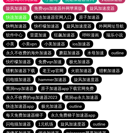
旋风加速器
免费vps加速器外网苹果版
旋风加速度器
快连加速器
快连加速器官网入口
原子加速器
快鸭加速器
快柠檬加速器
旋风加速度器
外网网址导航
软件中心
雷霆加速
狂飙加速器
哔咔漫画
瑞乐小说
小美
小美vpn
小美加速器
ios加速器
永久不收费的海外加速器
蘑菇加速器
水母加速
outline
快柠檬加速器
免费vqn加速
极光加速器
猎豹加速器下载
老王vp官网
火箭加速器
猎豹加速器
闪电猫加速器
hammer加速器
旋风加速度器
黑洞nvp加速器
原子加速器app下载官网免费
永久不收费的vp加速器2023
黑洞vp永久加速器
快连加速器app
极光加速器
outline
每天免费加速器梯子
永久免费梯子加速器app
闪电猫加速器
1元机场
旋风加速度器
outline