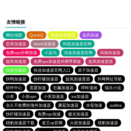
友情链接
网站地图
QuickQ
旋风加速度器
旋风加速
坚果加速器
tiktok加速器
狗急加速器官网
免费vqn外网加速
小蓝鸟
优途加速器官网
风驰加速器
旋风加速器
免费vps加速器外网苹果版
旋风加速度器
快连加速器
快连加速器官网入口
原子加速器
快鸭加速器
快柠檬加速器
旋风加速度器
外网网址导航
软件中心
雷霆加速
狂飙加速器
哔咔漫画
瑞乐小说
小美
小美vpn
小美加速器
ios加速器
永久不收费的海外加速器
蘑菇加速器
水母加速
outline
快柠檬加速器
免费vqn加速
极光加速器
猎豹加速器下载
老王vp官网
火箭加速器
猎豹加速器