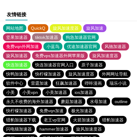
友情链接
网站地图
QuickQ
旋风加速度器
旋风加速
坚果加速器
tiktok加速器
狗急加速器官网
免费vqn外网加速
小蓝鸟
优途加速器官网
风驰加速器
旋风加速器
免费vps加速器外网苹果版
旋风加速度器
快连加速器
快连加速器官网入口
原子加速器
快鸭加速器
快柠檬加速器
旋风加速度器
外网网址导航
软件中心
雷霆加速
狂飙加速器
哔咔漫画
瑞乐小说
小美
小美vpn
小美加速器
ios加速器
永久不收费的海外加速器
蘑菇加速器
水母加速
outline
快柠檬加速器
免费vqn加速
极光加速器
猎豹加速器下载
老王vp官网
火箭加速器
猎豹加速器
闪电猫加速器
hammer加速器
旋风加速度器