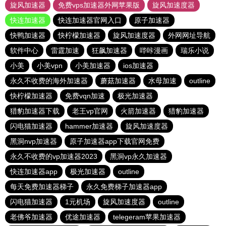
旋风加速器
免费vps加速器外网苹果版
旋风加速度器
快连加速器
快连加速器官网入口
原子加速器
快鸭加速器
快柠檬加速器
旋风加速度器
外网网址导航
软件中心
雷霆加速
狂飙加速器
哔咔漫画
瑞乐小说
小美
小美vpn
小美加速器
ios加速器
永久不收费的海外加速器
蘑菇加速器
水母加速
outline
快柠檬加速器
免费vqn加速
极光加速器
猎豹加速器下载
老王vp官网
火箭加速器
猎豹加速器
闪电猫加速器
hammer加速器
旋风加速度器
黑洞nvp加速器
原子加速器app下载官网免费
永久不收费的vp加速器2023
黑洞vp永久加速器
快连加速器app
极光加速器
outline
每天免费加速器梯子
永久免费梯子加速器app
闪电猫加速器
1元机场
旋风加速度器
outline
老佛爷加速器
优途加速器
telegeram苹果加速器