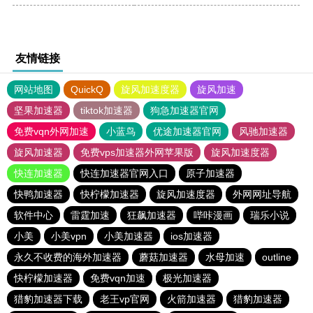
友情链接
网站地图
QuickQ
旋风加速度器
旋风加速
坚果加速器
tiktok加速器
狗急加速器官网
免费vqn外网加速
小蓝鸟
优途加速器官网
风驰加速器
旋风加速器
免费vps加速器外网苹果版
旋风加速度器
快连加速器
快连加速器官网入口
原子加速器
快鸭加速器
快柠檬加速器
旋风加速度器
外网网址导航
软件中心
雷霆加速
狂飙加速器
哔咔漫画
瑞乐小说
小美
小美vpn
小美加速器
ios加速器
永久不收费的海外加速器
蘑菇加速器
水母加速
outline
快柠檬加速器
免费vqn加速
极光加速器
猎豹加速器下载
老王vp官网
火箭加速器
猎豹加速器