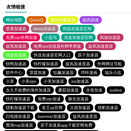
友情链接
网站地图
QuickQ
旋风加速度器
旋风加速
坚果加速器
tiktok加速器
狗急加速器官网
免费vqn外网加速
小蓝鸟
优途加速器官网
风驰加速器
旋风加速器
免费vps加速器外网苹果版
旋风加速度器
快连加速器
快连加速器官网入口
原子加速器
快鸭加速器
快柠檬加速器
旋风加速度器
外网网址导航
软件中心
雷霆加速
狂飙加速器
哔咔漫画
瑞乐小说
小美
小美vpn
小美加速器
ios加速器
永久不收费的海外加速器
蘑菇加速器
水母加速
outline
快柠檬加速器
免费vqn加速
极光加速器
猎豹加速器下载
老王vp官网
火箭加速器
猎豹加速器
闪电猫加速器
hammer加速器
旋风加速度器
黑洞nvp加速器
原子加速器app下载官网免费