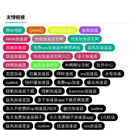
友情链接
网站地图
QuickQ
旋风加速度器
旋风加速
tiktok加速器
狗急加速器官网
优途加速器官网
风驰加速器
免费vps加速器外网苹果版
旋风加速度器
快连加速器
快连加速器官网入口
原子加速器
快鸭加速器
旋风加速度器
外网网址导航
软件中心
雷霆加速
狂飙加速器
哔咔漫画
ios加速器
水母加速
outline
快柠檬加速器
免费vqn加速
极光加速器
猎豹加速器下载
猎豹加速器
hammer加速器
旋风加速度器
原子加速器app下载官网免费
永久不收费的vp加速器2023
极光加速器
outline
每天免费加速器梯子
永久免费梯子加速器app
1元机场
旋风加速度器
outline
优途加速器
ios加速器