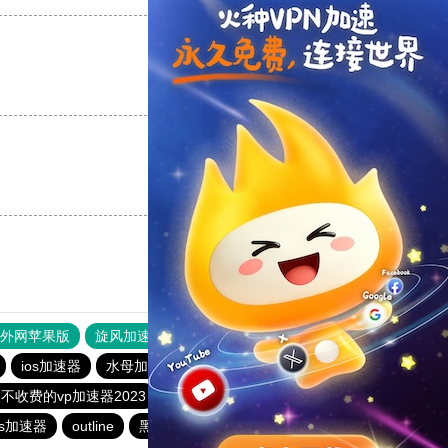
支持
[0]
反对
[0]
支持
[0]
反对
[0]
器外网苹果版
旋风加速度器
快连加速器
ios加速器
水母加速
outline
快柠檬加速器
不收费的vp加速器2023
极光加速器
outline
ts加速器
outline
黑洞加速器
蚂蚁加速npv下载官网ios