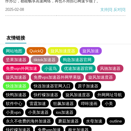
作办公，都能畅享高速网络，再也不用担心网速卡顿了。
2025-02-08
支持
[0]
反对
[0]
友情链接
网站地图
QuickQ
旋风加速度器
旋风加速
坚果加速器
tiktok加速器
狗急加速器官网
免费vqn外网加速
小蓝鸟
优途加速器官网
风驰加速器
旋风加速器
免费vps加速器外网苹果版
旋风加速度器
快连加速器
快连加速器官网入口
原子加速器
快鸭加速器
快柠檬加速器
旋风加速度器
外网网址导航
软件中心
雷霆加速
狂飙加速器
哔咔漫画
小美
小美vpn
小美加速器
ios加速器
永久不收费的海外加速器
蘑菇加速器
水母加速
outline
快柠檬加速器
免费vqn加速
极光加速器