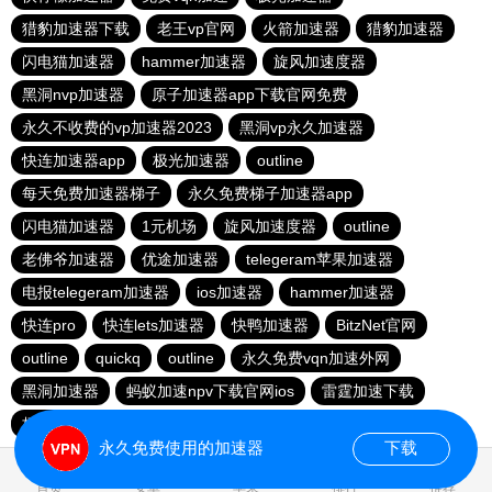
猎豹加速器下载
老王vp官网
火箭加速器
猎豹加速器
闪电猫加速器
hammer加速器
旋风加速度器
黑洞nvp加速器
原子加速器app下载官网免费
永久不收费的vp加速器2023
黑洞vp永久加速器
快连加速器app
极光加速器
outline
每天免费加速器梯子
永久免费梯子加速器app
闪电猫加速器
1元机场
旋风加速度器
outline
老佛爷加速器
优途加速器
telegeram苹果加速器
电报telegeram加速器
ios加速器
hammer加速器
快连pro
快连lets加速器
快鸭加速器
BitzNet官网
outline
quickq
outline
永久免费vqn加速外网
黑洞加速器
蚂蚁加速npv下载官网ios
雷霆加速下载
极光vqn官网
快柠檬app下载
永久免费使用的加速器
下载
首页
安卓
苹果
排行
推荐