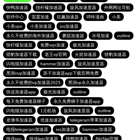
快鸭加速器
快柠檬加速器
旋风加速度器
外网网址导航
软件中心
雷霆加速
狂飙加速器
哔咔漫画
小美
小美vpn
小美加速器
ios加速器
永久不收费的海外加速器
蘑菇加速器
水母加速
outline
快柠檬加速器
免费vqn加速
极光加速器
猎豹加速器下载
老王vp官网
火箭加速器
猎豹加速器
闪电猫加速器
hammer加速器
旋风加速度器
黑洞nvp加速器
原子加速器app下载官网免费
永久不收费的vp加速器2023
黑洞vp永久加速器
快连加速器app
极光加速器
outline
每天免费加速器梯子
永久免费梯子加速器app
闪电猫加速器
1元机场
旋风加速度器
outline
老佛爷加速器
优途加速器
telegeram苹果加速器
电报telegeram加速器
ios加速器
hammer加速器
快连pro
快连lets加速器
快鸭加速器
BitzNet官网