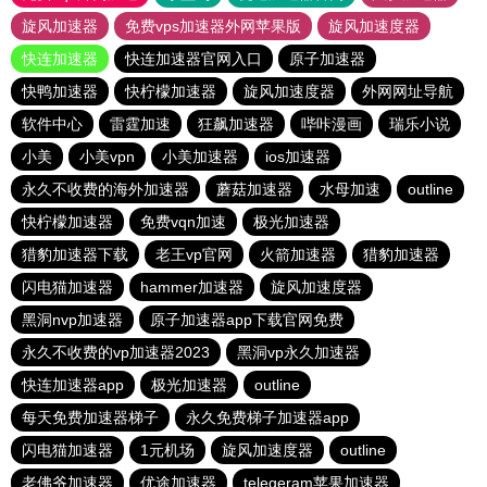
旋风加速器
免费vps加速器外网苹果版
旋风加速度器
快连加速器
快连加速器官网入口
原子加速器
快鸭加速器
快柠檬加速器
旋风加速度器
外网网址导航
软件中心
雷霆加速
狂飙加速器
哔咔漫画
瑞乐小说
小美
小美vpn
小美加速器
ios加速器
永久不收费的海外加速器
蘑菇加速器
水母加速
outline
快柠檬加速器
免费vqn加速
极光加速器
猎豹加速器下载
老王vp官网
火箭加速器
猎豹加速器
闪电猫加速器
hammer加速器
旋风加速度器
黑洞nvp加速器
原子加速器app下载官网免费
永久不收费的vp加速器2023
黑洞vp永久加速器
快连加速器app
极光加速器
outline
每天免费加速器梯子
永久免费梯子加速器app
闪电猫加速器
1元机场
旋风加速度器
outline
老佛爷加速器
优途加速器
telegeram苹果加速器