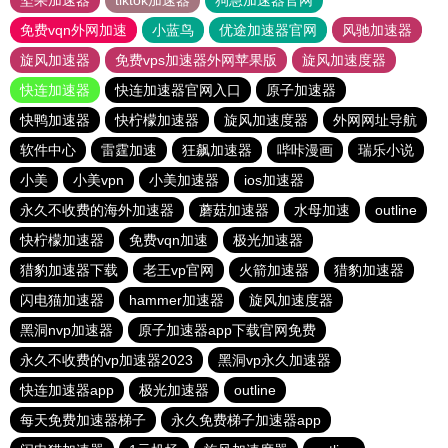
坚果加速器
tiktok加速器
狗急加速器官网
免费vqn外网加速
小蓝鸟
优途加速器官网
风驰加速器
旋风加速器
免费vps加速器外网苹果版
旋风加速度器
快连加速器
快连加速器官网入口
原子加速器
快鸭加速器
快柠檬加速器
旋风加速度器
外网网址导航
软件中心
雷霆加速
狂飙加速器
哔咔漫画
瑞乐小说
小美
小美vpn
小美加速器
ios加速器
永久不收费的海外加速器
蘑菇加速器
水母加速
outline
快柠檬加速器
免费vqn加速
极光加速器
猎豹加速器下载
老王vp官网
火箭加速器
猎豹加速器
闪电猫加速器
hammer加速器
旋风加速度器
黑洞nvp加速器
原子加速器app下载官网免费
永久不收费的vp加速器2023
黑洞vp永久加速器
快连加速器app
极光加速器
outline
每天免费加速器梯子
永久免费梯子加速器app