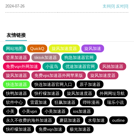
2024-07-26
支持
[0]
反对
[0]
友情链接
网站地图
QuickQ
旋风加速度器
旋风加速
坚果加速器
tiktok加速器
狗急加速器官网
免费vqn外网加速
小蓝鸟
优途加速器官网
风驰加速器
旋风加速器
免费vps加速器外网苹果版
旋风加速度器
快连加速器
快连加速器官网入口
原子加速器
快鸭加速器
快柠檬加速器
旋风加速度器
外网网址导航
软件中心
雷霆加速
狂飙加速器
哔咔漫画
瑞乐小说
小美
小美vpn
小美加速器
ios加速器
永久不收费的海外加速器
蘑菇加速器
水母加速
outline
快柠檬加速器
免费vqn加速
极光加速器