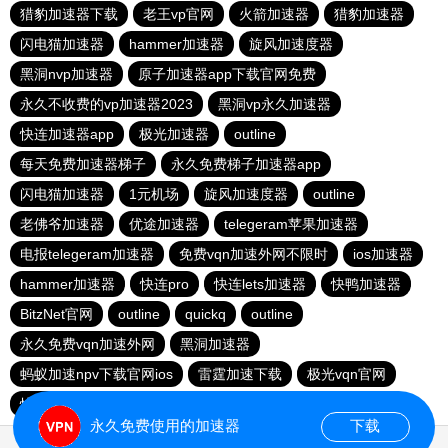
猎豹加速器下载
老王vp官网
火箭加速器
猎豹加速器
闪电猫加速器
hammer加速器
旋风加速度器
黑洞nvp加速器
原子加速器app下载官网免费
永久不收费的vp加速器2023
黑洞vp永久加速器
快连加速器app
极光加速器
outline
每天免费加速器梯子
永久免费梯子加速器app
闪电猫加速器
1元机场
旋风加速度器
outline
老佛爷加速器
优途加速器
telegeram苹果加速器
电报telegeram加速器
免费vqn加速外网不限时
ios加速器
hammer加速器
快连pro
快连lets加速器
快鸭加速器
BitzNet官网
outline
quickq
outline
永久免费vqn加速外网
黑洞加速器
蚂蚁加速npv下载官网ios
雷霆加速下载
极光vqn官网
快柠檬app下载
永久免费使用的加速器
下载