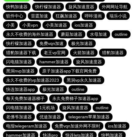
快鸭加速器
快柠檬加速器
旋风加速度器
外网网址导航
软件中心
雷霆加速
狂飙加速器
哔咔漫画
瑞乐小说
小美
小美vpn
小美加速器
ios加速器
永久不收费的海外加速器
蘑菇加速器
水母加速
outline
快柠檬加速器
免费vqn加速
极光加速器
猎豹加速器下载
老王vp官网
火箭加速器
猎豹加速器
闪电猫加速器
hammer加速器
旋风加速度器
黑洞nvp加速器
原子加速器app下载官网免费
永久不收费的vp加速器2023
黑洞vp永久加速器
快连加速器app
极光加速器
outline
每天免费加速器梯子
永久免费梯子加速器app
闪电猫加速器
1元机场
旋风加速度器
outline
老佛爷加速器
优途加速器
telegeram苹果加速器
电报telegeram加速器
免费vqn加速外网不限时
ios加速器
hammer加速器
快连pro
快连lets加速器
快鸭加速器