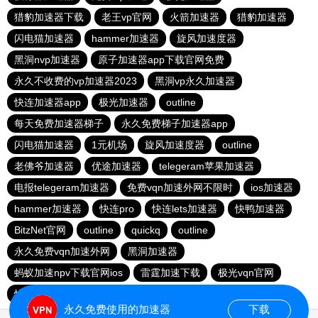
猎豹加速器下载
老王vp官网
火箭加速器
猎豹加速器
闪电猫加速器
hammer加速器
旋风加速度器
黑洞nvp加速器
原子加速器app下载官网免费
永久不收费的vp加速器2023
黑洞vp永久加速器
快连加速器app
极光加速器
outline
每天免费加速器梯子
永久免费梯子加速器app
闪电猫加速器
1元机场
旋风加速度器
outline
老佛爷加速器
优途加速器
telegeram苹果加速器
电报telegeram加速器
免费vqn加速外网不限时
ios加速器
hammer加速器
快连pro
快连lets加速器
快鸭加速器
BitzNet官网
outline
quickq
outline
永久免费vqn加速外网
黑洞加速器
蚂蚁加速npv下载官网ios
雷霆加速下载
极光vqn官网
快柠檬app下载
永久免费使用的加速器
下载