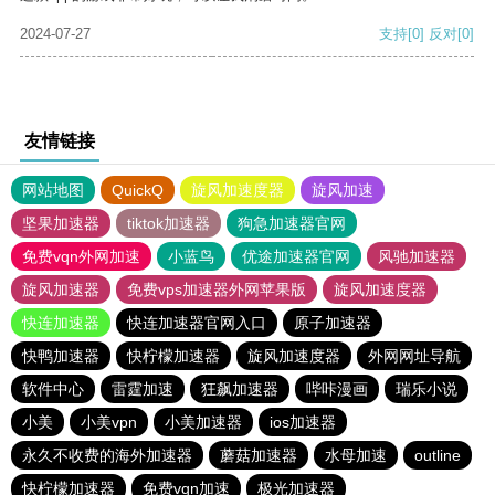
2024-07-27
支持
[0]
反对
[0]
友情链接
网站地图
QuickQ
旋风加速度器
旋风加速
坚果加速器
tiktok加速器
狗急加速器官网
免费vqn外网加速
小蓝鸟
优途加速器官网
风驰加速器
旋风加速器
免费vps加速器外网苹果版
旋风加速度器
快连加速器
快连加速器官网入口
原子加速器
快鸭加速器
快柠檬加速器
旋风加速度器
外网网址导航
软件中心
雷霆加速
狂飙加速器
哔咔漫画
瑞乐小说
小美
小美vpn
小美加速器
ios加速器
永久不收费的海外加速器
蘑菇加速器
水母加速
outline
快柠檬加速器
免费vqn加速
极光加速器