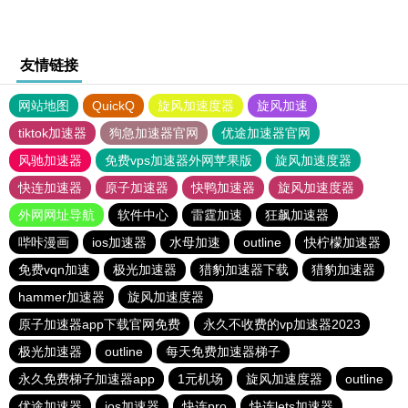
友情链接
网站地图
QuickQ
旋风加速度器
旋风加速
tiktok加速器
狗急加速器官网
优途加速器官网
风驰加速器
免费vps加速器外网苹果版
旋风加速度器
快连加速器
原子加速器
快鸭加速器
旋风加速度器
外网网址导航
软件中心
雷霆加速
狂飙加速器
哔咔漫画
ios加速器
水母加速
outline
快柠檬加速器
免费vqn加速
极光加速器
猎豹加速器下载
猎豹加速器
hammer加速器
旋风加速度器
原子加速器app下载官网免费
永久不收费的vp加速器2023
极光加速器
outline
每天免费加速器梯子
永久免费梯子加速器app
1元机场
旋风加速度器
outline
优途加速器
ios加速器
快连pro
快连lets加速器