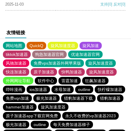
2025-11-03
支持
[0]
反对
[0]
友情链接
网站地图
QuickQ
旋风加速度器
旋风加速
tiktok加速器
狗急加速器官网
优途加速器官网
风驰加速器
免费vps加速器外网苹果版
旋风加速度器
快连加速器
原子加速器
快鸭加速器
旋风加速度器
外网网址导航
软件中心
雷霆加速
狂飙加速器
哔咔漫画
ios加速器
水母加速
outline
快柠檬加速器
免费vqn加速
极光加速器
猎豹加速器下载
猎豹加速器
hammer加速器
旋风加速度器
原子加速器app下载官网免费
永久不收费的vp加速器2023
极光加速器
outline
每天免费加速器梯子