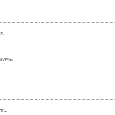
情。
中游刃有余。
的商品。