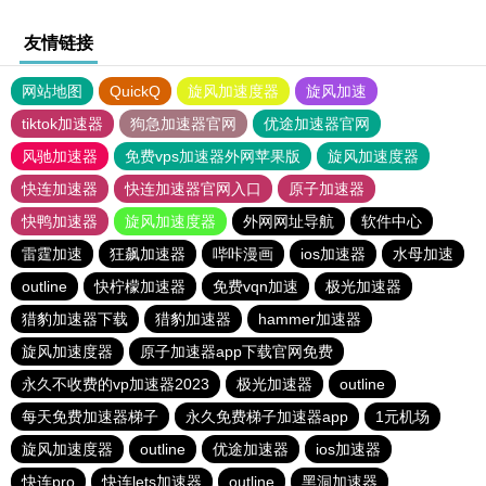
友情链接
网站地图
QuickQ
旋风加速度器
旋风加速
tiktok加速器
狗急加速器官网
优途加速器官网
风驰加速器
免费vps加速器外网苹果版
旋风加速度器
快连加速器
快连加速器官网入口
原子加速器
快鸭加速器
旋风加速度器
外网网址导航
软件中心
雷霆加速
狂飙加速器
哔咔漫画
ios加速器
水母加速
outline
快柠檬加速器
免费vqn加速
极光加速器
猎豹加速器下载
猎豹加速器
hammer加速器
旋风加速度器
原子加速器app下载官网免费
永久不收费的vp加速器2023
极光加速器
outline
每天免费加速器梯子
永久免费梯子加速器app
1元机场
旋风加速度器
outline
优途加速器
ios加速器
快连pro
快连lets加速器
outline
黑洞加速器