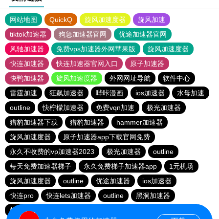
网站地图
QuickQ
旋风加速度器
旋风加速
tiktok加速器
狗急加速器官网
优途加速器官网
风驰加速器
免费vps加速器外网苹果版
旋风加速度器
快连加速器
快连加速器官网入口
原子加速器
快鸭加速器
旋风加速度器
外网网址导航
软件中心
雷霆加速
狂飙加速器
哔咔漫画
ios加速器
水母加速
outline
快柠檬加速器
免费vqn加速
极光加速器
猎豹加速器下载
猎豹加速器
hammer加速器
旋风加速度器
原子加速器app下载官网免费
永久不收费的vp加速器2023
极光加速器
outline
每天免费加速器梯子
永久免费梯子加速器app
1元机场
旋风加速度器
outline
优途加速器
ios加速器
快连pro
快连lets加速器
outline
黑洞加速器
蚂蚁加速npv下载官网ios
雷霆加速下载
快柠檬app下载