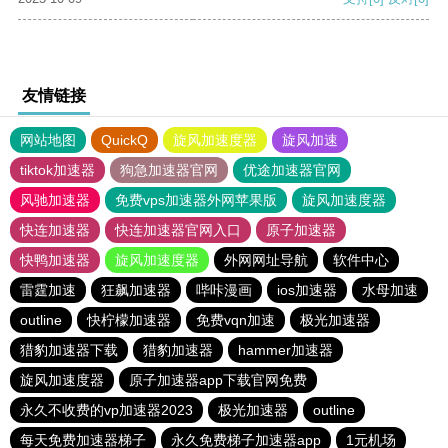
友情链接
网站地图
QuickQ
旋风加速度器
旋风加速
tiktok加速器
狗急加速器官网
优途加速器官网
风驰加速器
免费vps加速器外网苹果版
旋风加速度器
快连加速器
快连加速器官网入口
原子加速器
快鸭加速器
旋风加速度器
外网网址导航
软件中心
雷霆加速
狂飙加速器
哔咔漫画
ios加速器
水母加速
outline
快柠檬加速器
免费vqn加速
极光加速器
猎豹加速器下载
猎豹加速器
hammer加速器
旋风加速度器
原子加速器app下载官网免费
永久不收费的vp加速器2023
极光加速器
outline
每天免费加速器梯子
永久免费梯子加速器app
1元机场