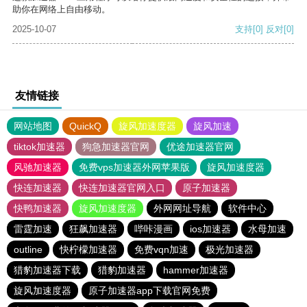
助你在网络上自由移动。
2025-10-07
支持
[0]
反对
[0]
友情链接
网站地图
QuickQ
旋风加速度器
旋风加速
tiktok加速器
狗急加速器官网
优途加速器官网
风驰加速器
免费vps加速器外网苹果版
旋风加速度器
快连加速器
快连加速器官网入口
原子加速器
快鸭加速器
旋风加速度器
外网网址导航
软件中心
雷霆加速
狂飙加速器
哔咔漫画
ios加速器
水母加速
outline
快柠檬加速器
免费vqn加速
极光加速器
猎豹加速器下载
猎豹加速器
hammer加速器
旋风加速度器
原子加速器app下载官网免费