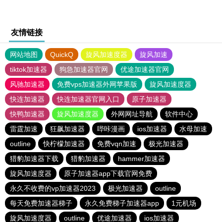
友情链接
网站地图
QuickQ
旋风加速度器
旋风加速
tiktok加速器
狗急加速器官网
优途加速器官网
风驰加速器
免费vps加速器外网苹果版
旋风加速度器
快连加速器
快连加速器官网入口
原子加速器
快鸭加速器
旋风加速度器
外网网址导航
软件中心
雷霆加速
狂飙加速器
哔咔漫画
ios加速器
水母加速
outline
快柠檬加速器
免费vqn加速
极光加速器
猎豹加速器下载
猎豹加速器
hammer加速器
旋风加速度器
原子加速器app下载官网免费
永久不收费的vp加速器2023
极光加速器
outline
每天免费加速器梯子
永久免费梯子加速器app
1元机场
旋风加速度器
outline
优途加速器
ios加速器