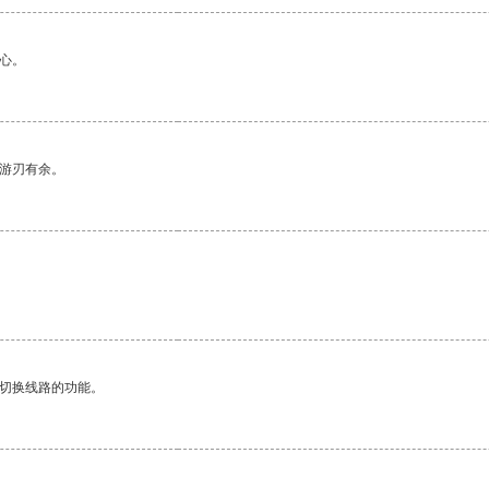
心。
中游刃有余。
动切换线路的功能。