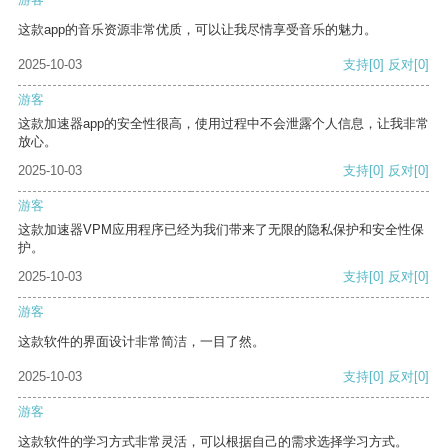
这款app的音乐资源非常优质，可以让我尽情享受音乐的魅力。
2025-10-03
支持
[0]
反对
[0]
游客
这款加速器app的安全性很高，使用过程中不会泄露个人信息，让我非常
放心。
2025-10-03
支持
[0]
反对
[0]
游客
这款加速器VPM应用程序已经为我们带来了无限的隐私保护和安全性保
护。
2025-10-03
支持
[0]
反对
[0]
游客
这款软件的界面设计非常简洁，一目了然。
2025-10-03
支持
[0]
反对
[0]
游客
这款软件的学习方式非常灵活，可以根据自己的需求选择学习方式。