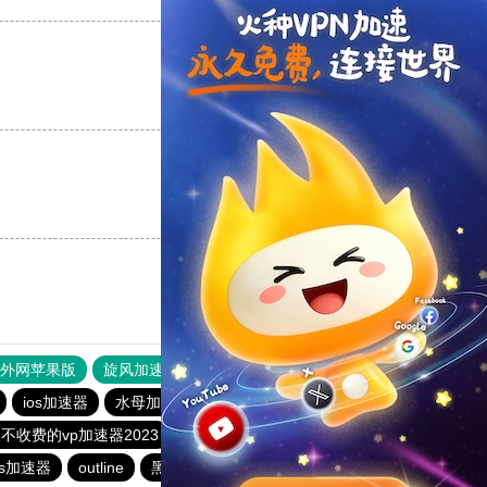
支持
[0]
反对
[0]
支持
[0]
反对
[0]
器外网苹果版
旋风加速度器
快连加速器
ios加速器
水母加速
outline
快柠檬加速器
不收费的vp加速器2023
极光加速器
outline
ts加速器
outline
黑洞加速器
蚂蚁加速npv下载官网ios