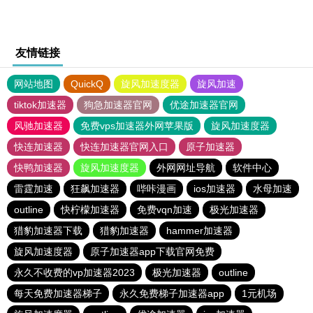
友情链接
网站地图
QuickQ
旋风加速度器
旋风加速
tiktok加速器
狗急加速器官网
优途加速器官网
风驰加速器
免费vps加速器外网苹果版
旋风加速度器
快连加速器
快连加速器官网入口
原子加速器
快鸭加速器
旋风加速度器
外网网址导航
软件中心
雷霆加速
狂飙加速器
哔咔漫画
ios加速器
水母加速
outline
快柠檬加速器
免费vqn加速
极光加速器
猎豹加速器下载
猎豹加速器
hammer加速器
旋风加速度器
原子加速器app下载官网免费
永久不收费的vp加速器2023
极光加速器
outline
每天免费加速器梯子
永久免费梯子加速器app
1元机场