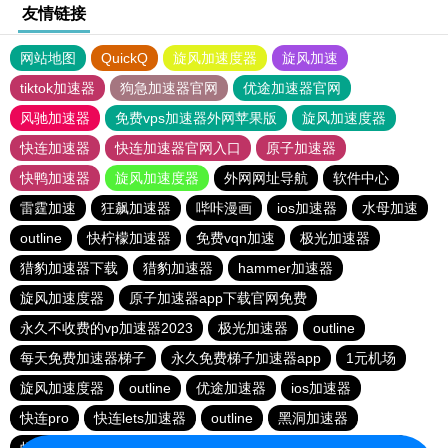
友情链接
网站地图
QuickQ
旋风加速度器
旋风加速
tiktok加速器
狗急加速器官网
优途加速器官网
风驰加速器
免费vps加速器外网苹果版
旋风加速度器
快连加速器
快连加速器官网入口
原子加速器
快鸭加速器
旋风加速度器
外网网址导航
软件中心
雷霆加速
狂飙加速器
哔咔漫画
ios加速器
水母加速
outline
快柠檬加速器
免费vqn加速
极光加速器
猎豹加速器下载
猎豹加速器
hammer加速器
旋风加速度器
原子加速器app下载官网免费
永久不收费的vp加速器2023
极光加速器
outline
每天免费加速器梯子
永久免费梯子加速器app
1元机场
旋风加速度器
outline
优途加速器
ios加速器
快连pro
快连lets加速器
outline
黑洞加速器