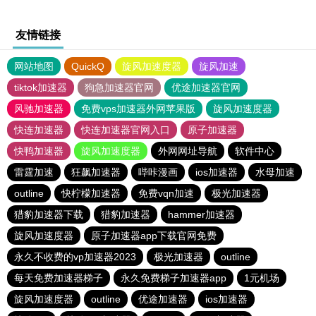
友情链接
网站地图
QuickQ
旋风加速度器
旋风加速
tiktok加速器
狗急加速器官网
优途加速器官网
风驰加速器
免费vps加速器外网苹果版
旋风加速度器
快连加速器
快连加速器官网入口
原子加速器
快鸭加速器
旋风加速度器
外网网址导航
软件中心
雷霆加速
狂飙加速器
哔咔漫画
ios加速器
水母加速
outline
快柠檬加速器
免费vqn加速
极光加速器
猎豹加速器下载
猎豹加速器
hammer加速器
旋风加速度器
原子加速器app下载官网免费
永久不收费的vp加速器2023
极光加速器
outline
每天免费加速器梯子
永久免费梯子加速器app
1元机场
旋风加速度器
outline
优途加速器
ios加速器