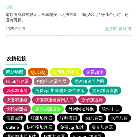
游客
这款游戏非常好玩，画面精美，玩法丰富。我已经玩了好几个小时，还
没有玩腻。
2025-09-19
支持
[0]
反对
[0]
友情链接
网站地图
QuickQ
旋风加速度器
旋风加速
tiktok加速器
狗急加速器官网
优途加速器官网
风驰加速器
免费vps加速器外网苹果版
旋风加速度器
快连加速器
快连加速器官网入口
原子加速器
快鸭加速器
旋风加速度器
外网网址导航
软件中心
雷霆加速
狂飙加速器
哔咔漫画
ios加速器
水母加速
outline
快柠檬加速器
免费vqn加速
极光加速器
猎豹加速器下载
猎豹加速器
hammer加速器