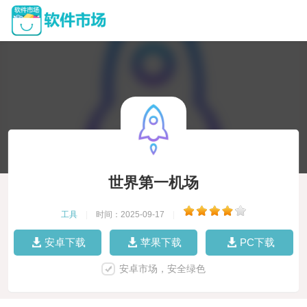
世界第一机场
工具
|
时间：2025-09-17
|
安卓下载
苹果下载
PC下载
安卓市场，安全绿色