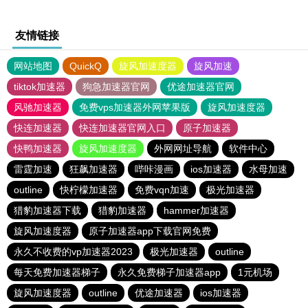
友情链接
网站地图
QuickQ
旋风加速度器
旋风加速
tiktok加速器
狗急加速器官网
优途加速器官网
风驰加速器
免费vps加速器外网苹果版
旋风加速度器
快连加速器
快连加速器官网入口
原子加速器
快鸭加速器
旋风加速度器
外网网址导航
软件中心
雷霆加速
狂飙加速器
哔咔漫画
ios加速器
水母加速
outline
快柠檬加速器
免费vqn加速
极光加速器
猎豹加速器下载
猎豹加速器
hammer加速器
旋风加速度器
原子加速器app下载官网免费
永久不收费的vp加速器2023
极光加速器
outline
每天免费加速器梯子
永久免费梯子加速器app
1元机场
旋风加速度器
outline
优途加速器
ios加速器