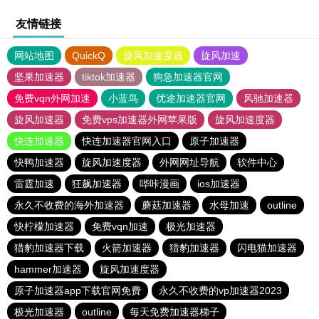
友情链接
网站地图
QuickQ
旋风加速度器
旋风加速
坚果加速器
tiktok加速器
狗急加速器官网
免费vqn外网加速
小蓝鸟
优途加速器官网
风驰加速器
旋风加速器
免费vps加速器外网苹果版
旋风加速度器
快连加速器
快连加速器官网入口
原子加速器
快鸭加速器
旋风加速度器
外网网址导航
软件中心
雷霆加速
狂飙加速器
哔咔漫画
ios加速器
永久不收费的海外加速器
蘑菇加速器
水母加速
outline
快柠檬加速器
免费vqn加速
极光加速器
猎豹加速器下载
火箭加速器
猎豹加速器
闪电猫加速器
hammer加速器
旋风加速度器
原子加速器app下载官网免费
永久不收费的vp加速器2023
极光加速器
outline
每天免费加速器梯子