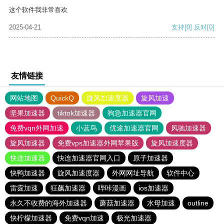
这个软件我非常喜欢
2025-04-21
支持
[0]
反对
[0]
友情链接
网站地图
QuickQ
旋风加速度器
旋风加速
坚果加速器
tiktok加速器
狗急加速器官网
免费vqn外网加速
小蓝鸟
优途加速器官网
风驰加速器
旋风加速器
免费vps加速器外网苹果版
旋风加速度器
快连加速器
快连加速器官网入口
原子加速器
快鸭加速器
旋风加速度器
外网网址导航
软件中心
雷霆加速
狂飙加速器
哔咔漫画
ios加速器
永久不收费的海外加速器
蘑菇加速器
水母加速
outline
快柠檬加速器
免费vqn加速
极光加速器