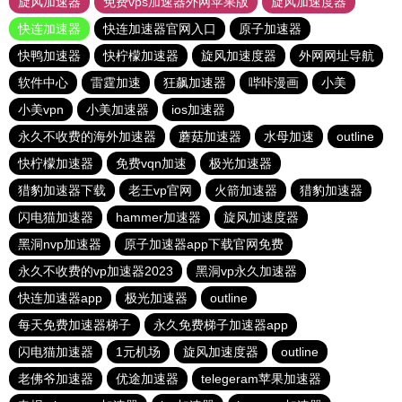
旋风加速器
免费vps加速器外网苹果版
旋风加速度器
快连加速器
快连加速器官网入口
原子加速器
快鸭加速器
快柠檬加速器
旋风加速度器
外网网址导航
软件中心
雷霆加速
狂飙加速器
哔咔漫画
小美
小美vpn
小美加速器
ios加速器
永久不收费的海外加速器
蘑菇加速器
水母加速
outline
快柠檬加速器
免费vqn加速
极光加速器
猎豹加速器下载
老王vp官网
火箭加速器
猎豹加速器
闪电猫加速器
hammer加速器
旋风加速度器
黑洞nvp加速器
原子加速器app下载官网免费
永久不收费的vp加速器2023
黑洞vp永久加速器
快连加速器app
极光加速器
outline
每天免费加速器梯子
永久免费梯子加速器app
闪电猫加速器
1元机场
旋风加速度器
outline
老佛爷加速器
优途加速器
telegeram苹果加速器