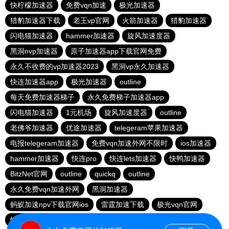
快柠檬加速器
免费vqn加速
极光加速器
猎豹加速器下载
老王vp官网
火箭加速器
猎豹加速器
闪电猫加速器
hammer加速器
旋风加速度器
黑洞nvp加速器
原子加速器app下载官网免费
永久不收费的vp加速器2023
黑洞vp永久加速器
快连加速器app
极光加速器
outline
每天免费加速器梯子
永久免费梯子加速器app
闪电猫加速器
1元机场
旋风加速度器
outline
老佛爷加速器
优途加速器
telegeram苹果加速器
电报telegeram加速器
免费vqn加速外网不限时
ios加速器
hammer加速器
快连pro
快连lets加速器
快鸭加速器
BitzNet官网
outline
quickq
outline
永久免费vqn加速外网
黑洞加速器
蚂蚁加速npv下载官网ios
雷霆加速下载
极光vqn官网
快柠檬app下载