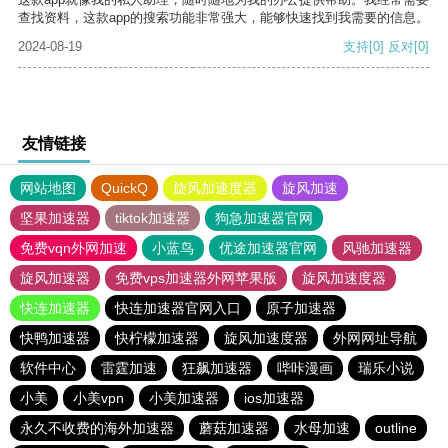
查找资料，这款app的搜索功能非常强大，能够快速找到我需要的信息。
2024-08-19
支持
[0]
反对
[0]
友情链接
网站地图
QuickQ
旋风加速度器
旋风加速
坚果加速器
tiktok加速器
狗急加速器官网
免费vqn外网加速
小蓝鸟
优途加速器官网
风驰加速器
旋风加速器
免费vps加速器外网苹果版
旋风加速度器
快连加速器
快连加速器官网入口
原子加速器
快鸭加速器
快柠檬加速器
旋风加速度器
外网网址导航
软件中心
雷霆加速
狂飙加速器
哔咔漫画
瑞乐小说
小美
小美vpn
小美加速器
ios加速器
永久不收费的海外加速器
蘑菇加速器
水母加速
outline