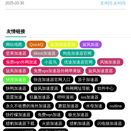
2025-03-30
支持
[0]
反对
[0]
友情链接
网站地图
QuickQ
旋风加速度器
旋风加速
坚果加速器
tiktok加速器
狗急加速器官网
免费vqn外网加速
小蓝鸟
优途加速器官网
风驰加速器
旋风加速器
免费vps加速器外网苹果版
旋风加速度器
快连加速器
快连加速器官网入口
原子加速器
快鸭加速器
旋风加速度器
外网网址导航
软件中心
雷霆加速
狂飙加速器
哔咔漫画
ios加速器
永久不收费的海外加速器
蘑菇加速器
水母加速
outline
快柠檬加速器
免费vqn加速
极光加速器
猎豹加速器下载
火箭加速器
猎豹加速器
闪电猫加速器