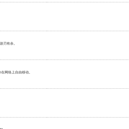
中游刃有余。
你在网络上自由移动。
。