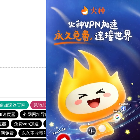
支持
[0]
反对
[0]
支持
[0]
反对
[0]
途加速器官网
风驰加速器
旋风加速器
加速度器
外网网址导航
软件中心
雷霆加速
狂飙加速器
速器
免费vqn加速
极光加速器
猎豹加速器下载
官网免费
永久不收费的vp加速器2023
黑洞vp永久加速器