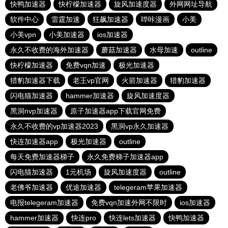
快鸭加速器
快柠檬加速器
旋风加速度器
外网网址导航
软件中心
雷霆加速
狂飙加速器
哔咔漫画
小美
小美vpn
小美加速器
ios加速器
永久不收费的海外加速器
蘑菇加速器
水母加速
outline
快柠檬加速器
免费vqn加速
极光加速器
猎豹加速器下载
老王vp官网
火箭加速器
猎豹加速器
闪电猫加速器
hammer加速器
旋风加速度器
黑洞nvp加速器
原子加速器app下载官网免费
永久不收费的vp加速器2023
黑洞vp永久加速器
快连加速器app
极光加速器
outline
每天免费加速器梯子
永久免费梯子加速器app
闪电猫加速器
1元机场
旋风加速度器
outline
老佛爷加速器
优途加速器
telegeram苹果加速器
电报telegeram加速器
免费vqn加速外网不限时
ios加速器
hammer加速器
快连pro
快连lets加速器
快鸭加速器