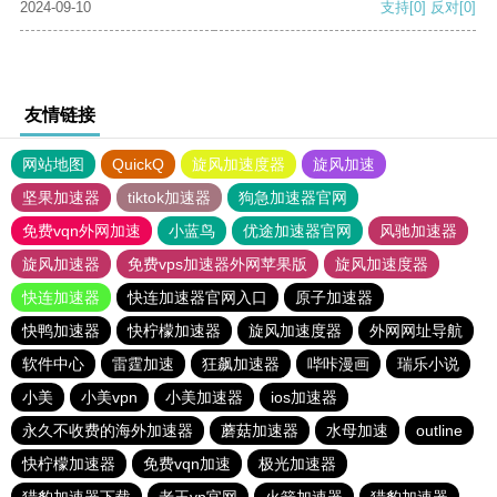
2024-09-10
支持
[0]
反对
[0]
友情链接
网站地图
QuickQ
旋风加速度器
旋风加速
坚果加速器
tiktok加速器
狗急加速器官网
免费vqn外网加速
小蓝鸟
优途加速器官网
风驰加速器
旋风加速器
免费vps加速器外网苹果版
旋风加速度器
快连加速器
快连加速器官网入口
原子加速器
快鸭加速器
快柠檬加速器
旋风加速度器
外网网址导航
软件中心
雷霆加速
狂飙加速器
哔咔漫画
瑞乐小说
小美
小美vpn
小美加速器
ios加速器
永久不收费的海外加速器
蘑菇加速器
水母加速
outline
快柠檬加速器
免费vqn加速
极光加速器