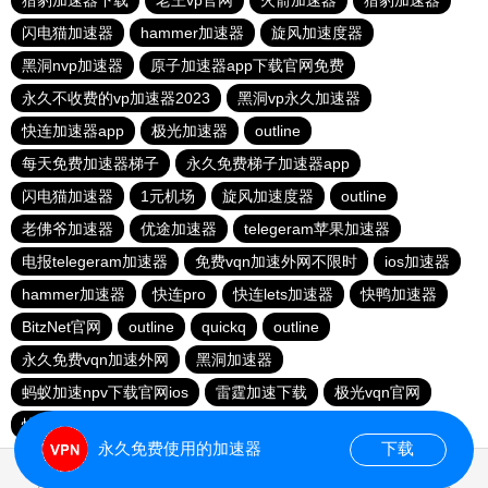
猎豹加速器下载
老王vp官网
火箭加速器
猎豹加速器
闪电猫加速器
hammer加速器
旋风加速度器
黑洞nvp加速器
原子加速器app下载官网免费
永久不收费的vp加速器2023
黑洞vp永久加速器
快连加速器app
极光加速器
outline
每天免费加速器梯子
永久免费梯子加速器app
闪电猫加速器
1元机场
旋风加速度器
outline
老佛爷加速器
优途加速器
telegeram苹果加速器
电报telegeram加速器
免费vqn加速外网不限时
ios加速器
hammer加速器
快连pro
快连lets加速器
快鸭加速器
BitzNet官网
outline
quickq
outline
永久免费vqn加速外网
黑洞加速器
蚂蚁加速npv下载官网ios
雷霆加速下载
极光vqn官网
快柠檬app下载
永久免费使用的加速器
下载
0.023221s