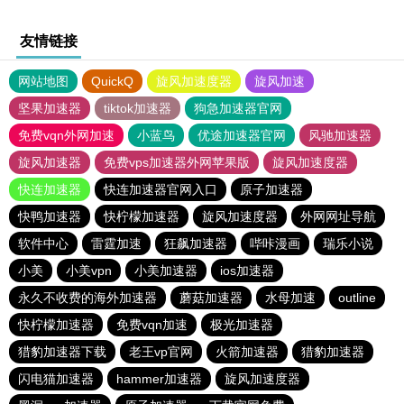
友情链接
网站地图
QuickQ
旋风加速度器
旋风加速
坚果加速器
tiktok加速器
狗急加速器官网
免费vqn外网加速
小蓝鸟
优途加速器官网
风驰加速器
旋风加速器
免费vps加速器外网苹果版
旋风加速度器
快连加速器
快连加速器官网入口
原子加速器
快鸭加速器
快柠檬加速器
旋风加速度器
外网网址导航
软件中心
雷霆加速
狂飙加速器
哔咔漫画
瑞乐小说
小美
小美vpn
小美加速器
ios加速器
永久不收费的海外加速器
蘑菇加速器
水母加速
outline
快柠檬加速器
免费vqn加速
极光加速器
猎豹加速器下载
老王vp官网
火箭加速器
猎豹加速器
闪电猫加速器
hammer加速器
旋风加速度器