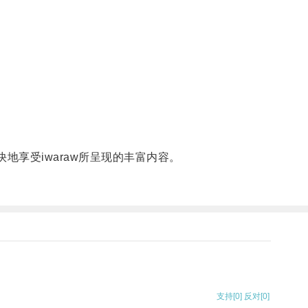
地享受iwaraw所呈现的丰富内容。
支持
[0]
反对
[0]