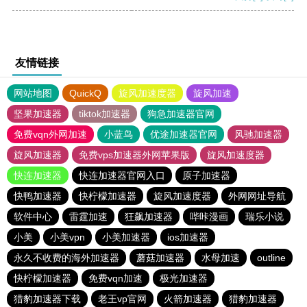
友情链接
网站地图
QuickQ
旋风加速度器
旋风加速
坚果加速器
tiktok加速器
狗急加速器官网
免费vqn外网加速
小蓝鸟
优途加速器官网
风驰加速器
旋风加速器
免费vps加速器外网苹果版
旋风加速度器
快连加速器
快连加速器官网入口
原子加速器
快鸭加速器
快柠檬加速器
旋风加速度器
外网网址导航
软件中心
雷霆加速
狂飙加速器
哔咔漫画
瑞乐小说
小美
小美vpn
小美加速器
ios加速器
永久不收费的海外加速器
蘑菇加速器
水母加速
outline
快柠檬加速器
免费vqn加速
极光加速器
猎豹加速器下载
老王vp官网
火箭加速器
猎豹加速器