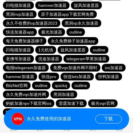
闪电猫加速器
hammer加速器
旋风加速度器
黑洞nvp加速器
原子加速器app下载官网免费
永久不收费的vp加速器2023
黑洞vp永久加速器
快连加速器app
极光加速器
outline
每天免费加速器梯子
永久免费梯子加速器app
闪电猫加速器
1元机场
旋风加速度器
outline
老佛爷加速器
优途加速器
telegeram苹果加速器
电报telegeram加速器
免费vqn加速外网不限时
ios加速器
hammer加速器
快连pro
快连lets加速器
快鸭加速器
BitzNet官网
outline
quickq
outline
永久免费vqn加速外网
黑洞加速器
蚂蚁加速npv下载官网ios
雷霆加速下载
极光vqn官网
快柠檬app下载
永久免费使用的加速器
下载
0.016279s
首页
安卓
苹果
排行
推荐