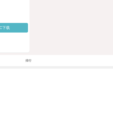
PC下载
排行