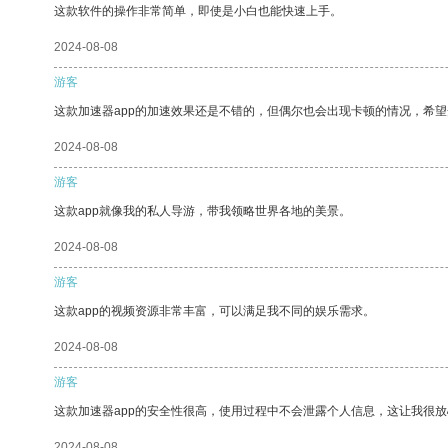
这款软件的操作非常简单，即使是小白也能快速上手。
2024-08-08
游客
这款加速器app的加速效果还是不错的，但偶尔也会出现卡顿的情况，希
2024-08-08
游客
这款app就像我的私人导游，带我领略世界各地的美景。
2024-08-08
游客
这款app的视频资源非常丰富，可以满足我不同的娱乐需求。
2024-08-08
游客
这款加速器app的安全性很高，使用过程中不会泄露个人信息，这让我很
2024-08-08