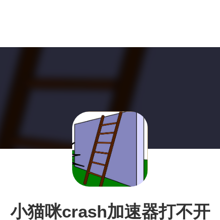
小猫咪crash加速器打不开