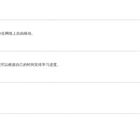
你在网络上自由移动。
我可以根据自己的时间安排学习进度。