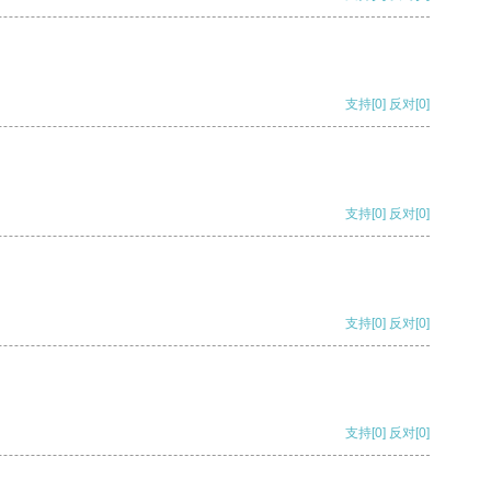
支持
[0]
反对
[0]
支持
[0]
反对
[0]
支持
[0]
反对
[0]
支持
[0]
反对
[0]