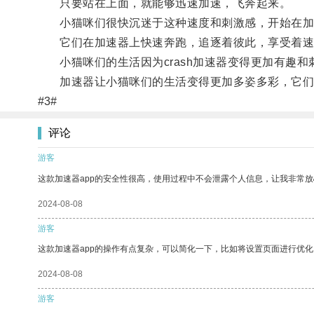
只要站在上面，就能够迅速加速，飞奔起来。
小猫咪们很快沉迷于这种速度和刺激感，开始在加
它们在加速器上快速奔跑，追逐着彼此，享受着速
小猫咪们的生活因为crash加速器变得更加有趣和
加速器让小猫咪们的生活变得更加多姿多彩，它们
#3#
评论
游客
这款加速器app的安全性很高，使用过程中不会泄露个人信息，让我非常放
2024-08-08
游客
这款加速器app的操作有点复杂，可以简化一下，比如将设置页面进行优化
2024-08-08
游客