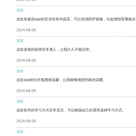
游客
这款加速器app的安全性有待提高，可以加强防护措施，比如增加双重验证
2024-08-08
游客
这款游戏的剧情非常感人，让我久久不能忘怀。
2024-08-08
游客
这款app的社区氛围很温馨，让我能够感受到家的温暖。
2024-08-08
游客
这款软件的学习方式非常灵活，可以根据自己的需求选择学习方式。
2024-08-08
游客