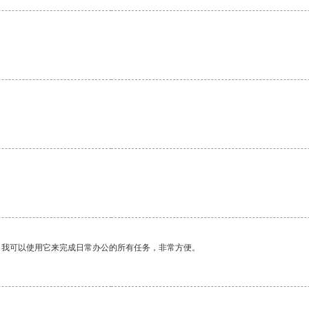
。我可以使用它来完成日常办公的所有任务，非常方便。