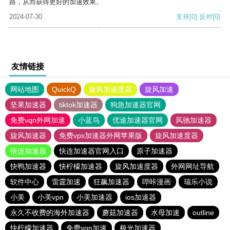
路，从而获得更好的加速效果。
2024-07-30
支持
[0]
反对
[0]
友情链接
网站地图
QuickQ
旋风加速度器
旋风加速
坚果加速器
tiktok加速器
狗急加速器官网
免费vqn外网加速
小蓝鸟
优途加速器官网
风驰加速器
旋风加速器
免费vps加速器外网苹果版
旋风加速度器
快连加速器
快连加速器官网入口
原子加速器
快鸭加速器
快柠檬加速器
旋风加速度器
外网网址导航
软件中心
雷霆加速
狂飙加速器
哔咔漫画
瑞乐小说
小美
小美vpn
小美加速器
ios加速器
永久不收费的海外加速器
蘑菇加速器
水母加速
outline
快柠檬加速器
免费vqn加速
极光加速器