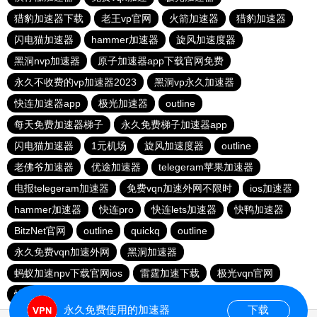
猎豹加速器下载
老王vp官网
火箭加速器
猎豹加速器
闪电猫加速器
hammer加速器
旋风加速度器
黑洞nvp加速器
原子加速器app下载官网免费
永久不收费的vp加速器2023
黑洞vp永久加速器
快连加速器app
极光加速器
outline
每天免费加速器梯子
永久免费梯子加速器app
闪电猫加速器
1元机场
旋风加速度器
outline
老佛爷加速器
优途加速器
telegeram苹果加速器
电报telegeram加速器
免费vqn加速外网不限时
ios加速器
hammer加速器
快连pro
快连lets加速器
快鸭加速器
BitzNet官网
outline
quickq
outline
永久免费vqn加速外网
黑洞加速器
蚂蚁加速npv下载官网ios
雷霆加速下载
极光vqn官网
快柠檬app下载
永久免费使用的加速器
下载