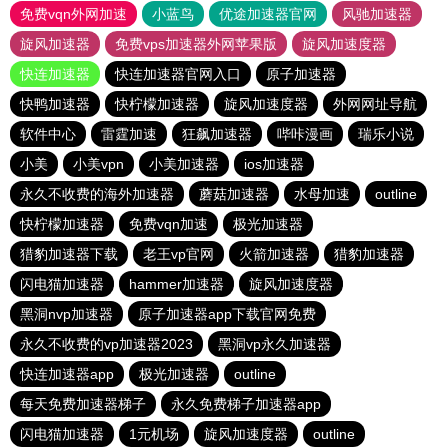
免费vqn外网加速
小蓝鸟
优途加速器官网
风驰加速器
旋风加速器
免费vps加速器外网苹果版
旋风加速度器
快连加速器
快连加速器官网入口
原子加速器
快鸭加速器
快柠檬加速器
旋风加速度器
外网网址导航
软件中心
雷霆加速
狂飙加速器
哔咔漫画
瑞乐小说
小美
小美vpn
小美加速器
ios加速器
永久不收费的海外加速器
蘑菇加速器
水母加速
outline
快柠檬加速器
免费vqn加速
极光加速器
猎豹加速器下载
老王vp官网
火箭加速器
猎豹加速器
闪电猫加速器
hammer加速器
旋风加速度器
黑洞nvp加速器
原子加速器app下载官网免费
永久不收费的vp加速器2023
黑洞vp永久加速器
快连加速器app
极光加速器
outline
每天免费加速器梯子
永久免费梯子加速器app
闪电猫加速器
1元机场
旋风加速度器
outline